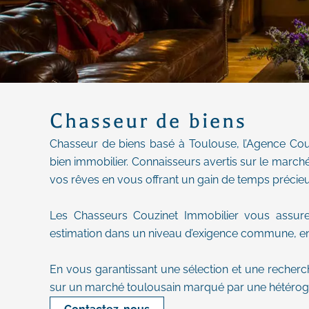
Chasseur de biens
Chasseur de biens basé à Toulouse, l’Agence Co
bien immobilier. Connaisseurs avertis sur le march
vos rêves en vous offrant un gain de temps précieu
Les Chasseurs Couzinet Immobilier vous assuren
estimation dans un niveau d’exigence commune, en c
En vous garantissant une sélection et une recherc
sur un marché toulousain marqué par une hétérog