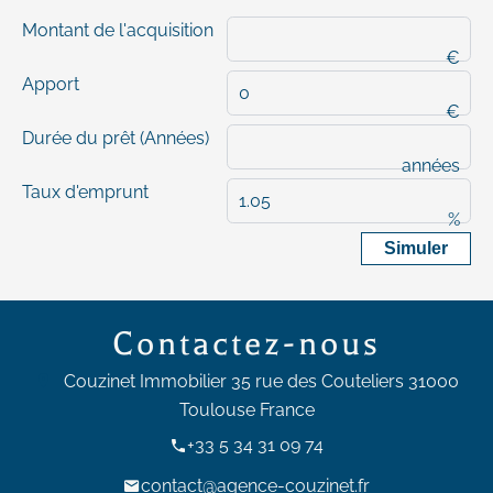
Montant de l'acquisition
€
Apport
€
Durée du prêt (Années)
années
Taux d'emprunt
%
Simuler
Contactez-nous
Couzinet Immobilier
35 rue des Couteliers
31000
Toulouse France
+33 5 34 31 09 74
contact@agence-couzinet.fr