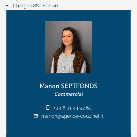
Charges
880 € / an
Manon SEPTFONDS
Commercial
+33 6 31 44 92 62
manon@agence-couzinet.fr